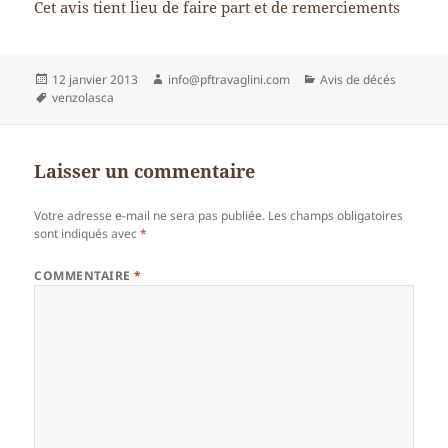
Cet avis tient lieu de faire part et de remerciements
Publié
Auteur
Catégories
12 janvier 2013
info@pftravaglini.com
Avis de décés
le
Mots-
venzolasca
clés
Laisser un commentaire
Votre adresse e-mail ne sera pas publiée.
Les champs obligatoires
sont indiqués avec
*
COMMENTAIRE
*