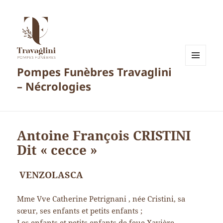
Pompes Funèbres Travaglini
MENU
ET
– Nécrologies
WIDGETS
Antoine François CRISTINI
Dit « cecce »
VENZOLASCA
Mme Vve Catherine Petrignani , née Cristini, sa
sœur, ses enfants et petits enfants ;
Les enfants et petits enfants de feue Xavière