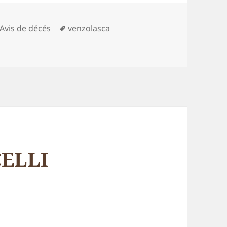
Catégories
Mots-
Avis de décés
venzolasca
Louis ALBERTINI
clés
CELLI