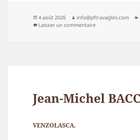
Publié
Auteur
4 août 2026
info@pftravaglini.com
le
sur Monsieur Don 
Laisser un commentaire
Jean-Michel BAC
VENZOLASCA.