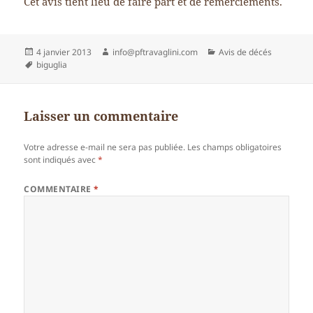
Cet avis tient lieu de faire part et de remerciements.
Publié
Auteur
Catégories
4 janvier 2013
info@pftravaglini.com
Avis de décés
le
Mots-
biguglia
clés
Laisser un commentaire
Votre adresse e-mail ne sera pas publiée.
Les champs obligatoires
sont indiqués avec
*
COMMENTAIRE
*