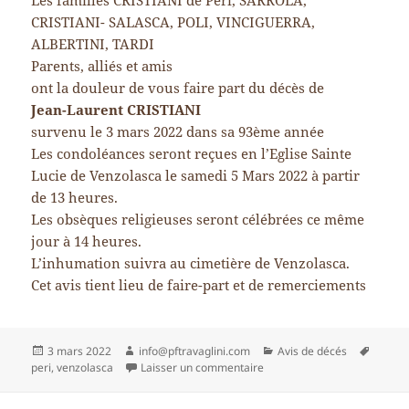
Les familles CRISTIANI de Péri, SARROLA,
CRISTIANI- SALASCA, POLI, VINCIGUERRA,
ALBERTINI, TARDI
Parents, alliés et amis
ont la douleur de vous faire part du décès de
Jean-Laurent CRISTIANI
survenu le 3 mars 2022 dans sa 93ème année
Les condoléances seront reçues en l’Eglise Sainte
Lucie de Venzolasca le samedi 5 Mars 2022 à partir
de 13 heures.
Les obsèques religieuses seront célébrées ce même
jour à 14 heures.
L’inhumation suivra au cimetière de Venzolasca.
Cet avis tient lieu de faire-part et de remerciements
Publié
Auteur
Catégories
Mots-
3 mars 2022
info@pftravaglini.com
Avis de décés
le
sur Jean-Laurent CRISTIANI
clés
peri
,
venzolasca
Laisser un commentaire