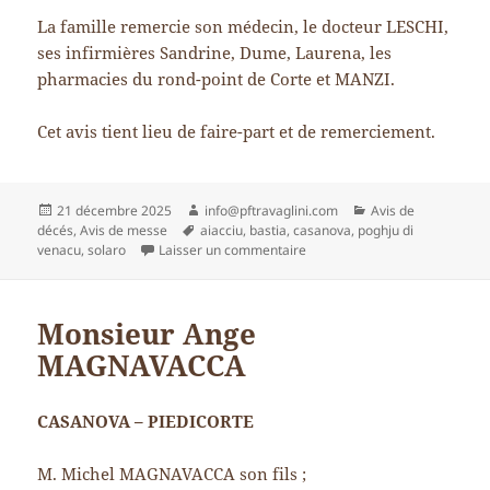
La famille remercie son médecin, le docteur LESCHI,
ses infirmières Sandrine, Dume, Laurena, les
pharmacies du rond-point de Corte et MANZI.
Cet avis tient lieu de faire-part et de remerciement.
Publié
Auteur
Catégories
21 décembre 2025
info@pftravaglini.com
Avis de
le
Mots-
décés
,
Avis de messe
aiacciu
,
bastia
,
casanova
,
poghju di
clés
sur Paul VALENTINI
venacu
,
solaro
Laisser un commentaire
Monsieur Ange
MAGNAVACCA
CASANOVA – PIEDICORTE
M. Michel MAGNAVACCA son fils ;