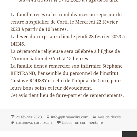
La famille recevra les condoléances au reposoir du
centre hospitalier de Corti, le Mercredi 22 février
2023 à partir de 10 heures.
La levée du corps aura lieu le jeudi 23 février 2023 à
14H45.
La cérémonie religieuse sera célébrée à l’Eglise de
l’Annonciation de Corti à 15 heures.
La famille tient à remercier son infirmier Stéphane
BERTRAND, l’ensemble du personnel de l’institut
Gustave ROUSSY et celui de l’hôpital de Corti, pour
leurs bons soins et leur dévouement.
Cet avis tient lieu de faire-part et de remerciements.
Publié
Auteur
Catégories
21 février 2023
info@pftravaglini.com
Avis de décés
le
Mots-
sur M Pascal ANDR
casanova
,
corti
,
zuani
Laisser un commentaire
clés
Pagination