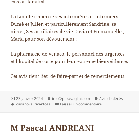
caveau familial.
La famille remercie ses infirmières et infirmiers
Dumè et Julien et particulièrement Sandrine, sa
nièce ; Ses auxiliaires de vie Davia et Emmanuelle ;
Maria pour son dévouement ;
La pharmacie de Venaco, le personnel des urgences
et l’hôpital de corté pour leur extrême bienveillance.
Cet avis tient lieu de faire-part et de remerciements.
Publié
Auteur
Catégories
23 janvier 2024
info@pftravaglini.com
Avis de décés
le
Mots-
sur Mme Jeanne Fran
casanova
,
riventosa
Laisser un commentaire
clés
M Pascal ANDREANI