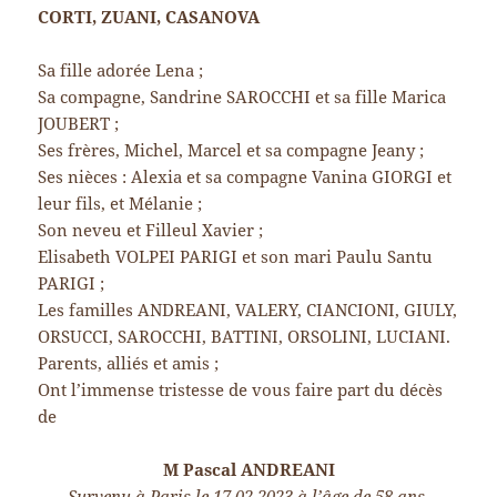
CORTI, ZUANI, CASANOVA
Sa fille adorée Lena ;
Sa compagne, Sandrine SAROCCHI et sa fille Marica
JOUBERT ;
Ses frères, Michel, Marcel et sa compagne Jeany ;
Ses nièces : Alexia et sa compagne Vanina GIORGI et
leur fils, et Mélanie ;
Son neveu et Filleul Xavier ;
Elisabeth VOLPEI PARIGI et son mari Paulu Santu
PARIGI ;
Les familles ANDREANI, VALERY, CIANCIONI, GIULY,
ORSUCCI, SAROCCHI, BATTINI, ORSOLINI, LUCIANI.
Parents, alliés et amis ;
Ont l’immense tristesse de vous faire part du décès
de
M Pascal ANDREANI
Survenu à Paris le 17.02.2023 à l’âge de 58 ans.