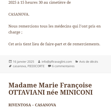
2025 à 15 heures 30 au cimetière de
CASANOVA.
Nous remercions tous les médecins qui l’ont pris en
charge ;
Cet avis tient lieu de faire-part et de remerciements.
Publié
Auteur
Catégories
16 janvier 2025
info@pftravaglini.com
Avis de décés
le
Mots-
sur Monsieur Ange MAG
casanova
,
PIEDICORTE
6 commentaires
clés
Madame Marie Françoise
OTTAVIANI née MINICONI
RIVENTOSA – CASANOVA