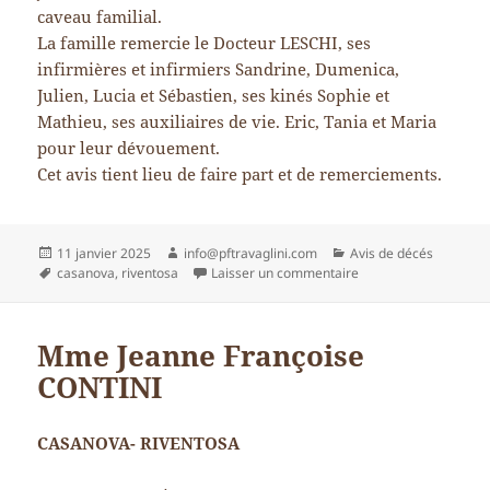
caveau familial.
La famille remercie le Docteur LESCHI, ses
infirmières et infirmiers Sandrine, Dumenica,
Julien, Lucia et Sébastien, ses kinés Sophie et
Mathieu, ses auxiliaires de vie. Eric, Tania et Maria
pour leur dévouement.
Cet avis tient lieu de faire part et de remerciements.
Publié
Auteur
Catégories
11 janvier 2025
info@pftravaglini.com
Avis de décés
le
Mots-
sur Madame Marie F
casanova
,
riventosa
Laisser un commentaire
clés
Mme Jeanne Françoise
CONTINI
CASANOVA- RIVENTOSA