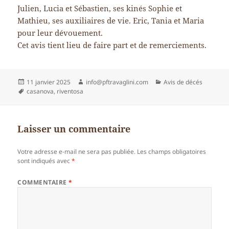
Julien, Lucia et Sébastien, ses kinés Sophie et
Mathieu, ses auxiliaires de vie. Eric, Tania et Maria
pour leur dévouement.
Cet avis tient lieu de faire part et de remerciements.
Publié
Auteur
Catégories
11 janvier 2025
info@pftravaglini.com
Avis de décés
le
Mots-
casanova
,
riventosa
clés
Laisser un commentaire
Votre adresse e-mail ne sera pas publiée.
Les champs obligatoires
sont indiqués avec
*
COMMENTAIRE
*