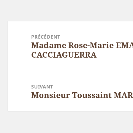
Navigation
de
PRÉCÉDENT
Madame Rose-Marie EM
l’article
Article
CACCIAGUERRA
précédent :
SUIVANT
Monsieur Toussaint MAR
Article
suivant :