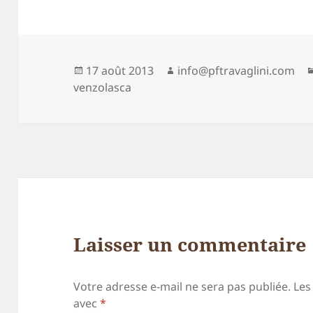
Publié
Auteur
17 août 2013
info@pftravaglini.com
le
venzolasca
Laisser un commentaire
Votre adresse e-mail ne sera pas publiée.
Les
avec
*