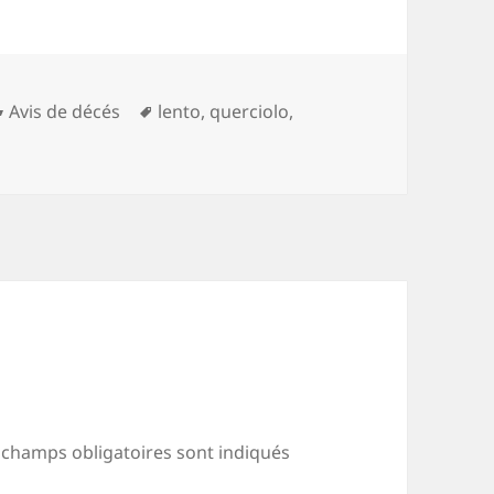
Catégories
Mots-
Avis de décés
lento
,
querciolo
,
clés
 champs obligatoires sont indiqués