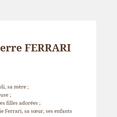
ierre FERRARI
i, sa mère ;
use ;
 filles adorées ;
e Ferrari, sa sœur, ses enfants