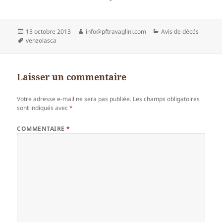
Publié
Auteur
Catégories
15 octobre 2013
info@pftravaglini.com
Avis de décés
le
Mots-
venzolasca
clés
Laisser un commentaire
Votre adresse e-mail ne sera pas publiée.
Les champs obligatoires
sont indiqués avec
*
COMMENTAIRE
*