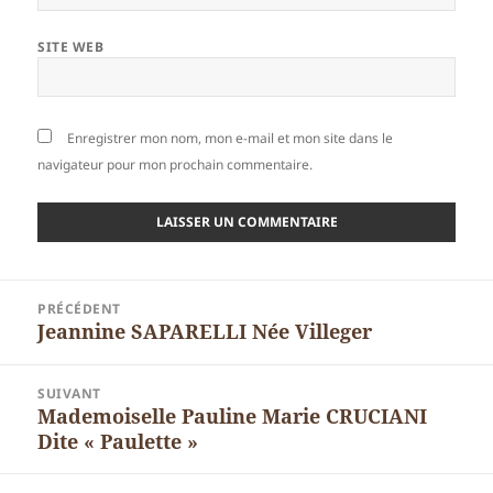
SITE WEB
Enregistrer mon nom, mon e-mail et mon site dans le
navigateur pour mon prochain commentaire.
Navigation
PRÉCÉDENT
de
Jeannine SAPARELLI Née Villeger
Article
l’article
précédent :
SUIVANT
Mademoiselle Pauline Marie CRUCIANI
Article
Dite « Paulette »
suivant :