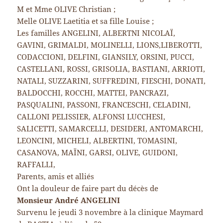
M et Mme OLIVE Christian ;
Melle OLIVE Laetitia et sa fille Louise ;
Les familles ANGELINI, ALBERTNI NICOLAÏ,
GAVINI, GRIMALDI, MOLINELLI, LIONS,LIBEROTTI,
CODACCIONI, DELFINI, GIANSILY, ORSINI, PUCCI,
CASTELLANI, ROSSI, GRISOLIA, BASTIANI, ARRIOTI,
NATALI, SUZZARINI, SUFFREDINI, FIESCHI, DONATI,
BALDOCCHI, ROCCHI, MATTEI, PANCRAZI,
PASQUALINI, PASSONI, FRANCESCHI, CELADINI,
CALLONI PELISSIER, ALFONSI LUCCHESI,
SALICETTI, SAMARCELLI, DESIDERI, ANTOMARCHI,
LEONCINI, MICHELI, ALBERTINI, TOMASINI,
CASANOVA, MAÏNI, GARSI, OLIVE, GUIDONI,
RAFFALLI,
Parents, amis et alliés
Ont la douleur de faire part du décès de
Monsieur André ANGELINI
Survenu le jeudi 3 novembre à la clinique Maymard