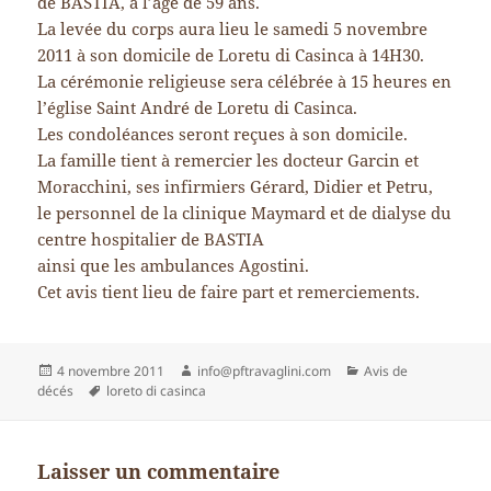
de BASTIA, à l’âge de 59 ans.
La levée du corps aura lieu le samedi 5 novembre
2011 à son domicile de Loretu di Casinca à 14H30.
La cérémonie religieuse sera célébrée à 15 heures en
l’église Saint André de Loretu di Casinca.
Les condoléances seront reçues à son domicile.
La famille tient à remercier les docteur Garcin et
Moracchini, ses infirmiers Gérard, Didier et Petru,
le personnel de la clinique Maymard et de dialyse du
centre hospitalier de BASTIA
ainsi que les ambulances Agostini.
Cet avis tient lieu de faire part et remerciements.
Publié
Auteur
Catégories
4 novembre 2011
info@pftravaglini.com
Avis de
le
Mots-
décés
loreto di casinca
clés
Laisser un commentaire