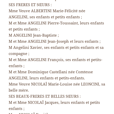
SES FRERES ET SŒURS :
Mme Veuve ALBERTINI Marie-Félicité née
ANGELINI, ses enfants et petits enfants ;
M et Mme ANGELINI Pierre-Toussaint, leurs enfants
et petits enfants ;
M ANGELINI Jean-Baptiste ;
M et Mme ANGELINI Jean-Joseph et leurs enfants ;
M Angelini Xavier, ses enfants et petits enfants et sa
compagne ;
M et Mme ANGELINI François, ses enfants et petits-
enfants ;
M et Mme Dominique Castellani née Comtesse
ANGELINI, leurs enfants et petits-enfants.
Mme Veuve NICOLAÏ Marie-Louise née LEONCINI, sa
belle mère.
SES BEAUX-FRERES ET BELLES SŒURS :
M et Mme NICOLAÏ Jacques, leurs enfants et petits
enfants ;