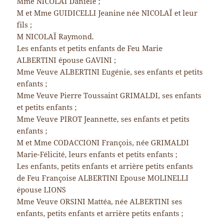
Mme NICOLAÏ Danièle ;
M et Mme GUIDICELLI Jeanine née NICOLAÏ et leur
fils ;
M NICOLAÏ Raymond.
Les enfants et petits enfants de Feu Marie
ALBERTINI épouse GAVINI ;
Mme Veuve ALBERTINI Eugénie, ses enfants et petits
enfants ;
Mme Veuve Pierre Toussaint GRIMALDI, ses enfants
et petits enfants ;
Mme Veuve PIROT Jeannette, ses enfants et petits
enfants ;
M et Mme CODACCIONI François, née GRIMALDI
Marie-Félicité, leurs enfants et petits enfants ;
Les enfants, petits enfants et arrière petits enfants
de Feu Françoise ALBERTINI Epouse MOLINELLI
épouse LIONS
Mme Veuve ORSINI Mattéa, née ALBERTINI ses
enfants, petits enfants et arrière petits enfants ;