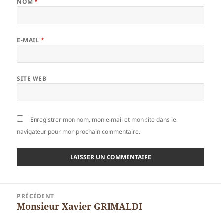
NOM
*
E-MAIL
*
SITE WEB
Enregistrer mon nom, mon e-mail et mon site dans le
navigateur pour mon prochain commentaire.
Navigation
PRÉCÉDENT
de
Monsieur Xavier GRIMALDI
Article
l’article
précédent :