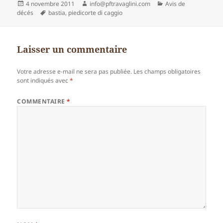
Publié
Auteur
Catégories
4 novembre 2011
info@pftravaglini.com
Avis de
le
Mots-
décés
bastia
,
piedicorte di caggio
clés
Laisser un commentaire
Votre adresse e-mail ne sera pas publiée.
Les champs obligatoires
sont indiqués avec
*
COMMENTAIRE
*