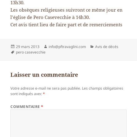
13h30.
Les obsèques religieuses suivront ce même jour en
l’église de Pero Casevecchie à 14h30.
Cet avis tient lieu de faire part et de remerciements
Publié
Auteur
Catégories
29 mars 2013
info@pftravaglini.com
Avis de décés
le
Mots-
pero casevecchie
clés
Laisser un commentaire
Votre adresse e-mail ne sera pas publiée.
Les champs obligatoires
sont indiqués avec
*
COMMENTAIRE
*