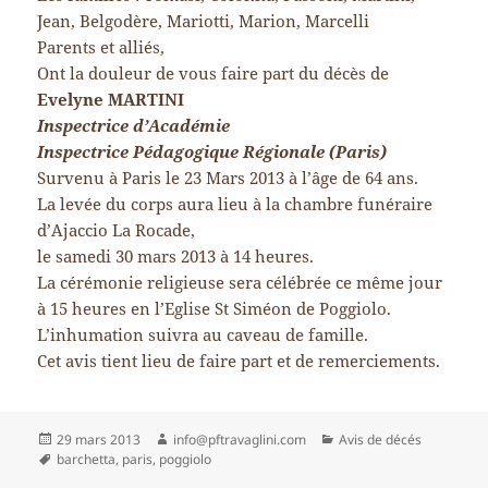
Jean, Belgodère, Mariotti, Marion, Marcelli
Parents et alliés,
Ont la douleur de vous faire part du décès de
Evelyne MARTINI
Inspectrice d’Académie
Inspectrice Pédagogique Régionale (Paris)
Survenu à Paris le 23 Mars 2013 à l’âge de 64 ans.
La levée du corps aura lieu à la chambre funéraire
d’Ajaccio La Rocade,
le samedi 30 mars 2013 à 14 heures.
La cérémonie religieuse sera célébrée ce même jour
à 15 heures en l’Eglise St Siméon de Poggiolo.
L’inhumation suivra au caveau de famille.
Cet avis tient lieu de faire part et de remerciements.
Publié
Auteur
Catégories
29 mars 2013
info@pftravaglini.com
Avis de décés
le
Mots-
barchetta
,
paris
,
poggiolo
clés