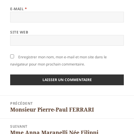
E-MAIL
*
SITE WEB
Enregistrer mon nom, mon e-mail et mon site dans le
navigateur pour mon prochain commentaire.
Navigation
PRÉCÉDENT
de
Monsieur Pierre-Paul FERRARI
Article
l’article
précédent :
SUIVANT
Mme Anna Maranelli Née Filippi
Article