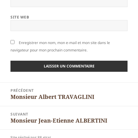
SITE WEB
Enregistrer mon nom, mon e-mail et mon site dans le
navigateur pour mon prochain commentaire.
Navigation
PRÉCÉDENT
de
Monsieur Albert TRAVAGLINI
Article
l’article
précédent :
SUIVANT
Monsieur Jean-Etienne ALBERTINI
Article
suivant :
Site réalisé par 88 strat