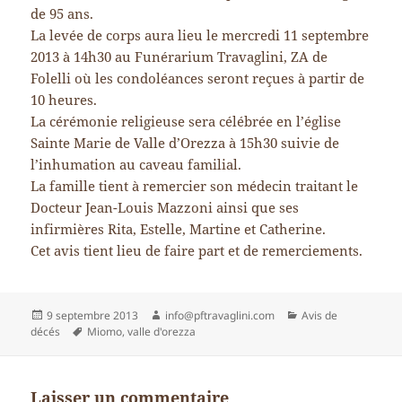
de 95 ans.
La levée de corps aura lieu le mercredi 11 septembre
2013 à 14h30 au Funérarium Travaglini, ZA de
Folelli où les condoléances seront reçues à partir de
10 heures.
La cérémonie religieuse sera célébrée en l’église
Sainte Marie de Valle d’Orezza à 15h30 suivie de
l’inhumation au caveau familial.
La famille tient à remercier son médecin traitant le
Docteur Jean-Louis Mazzoni ainsi que ses
infirmières Rita, Estelle, Martine et Catherine.
Cet avis tient lieu de faire part et de remerciements.
Publié
Auteur
Catégories
9 septembre 2013
info@pftravaglini.com
Avis de
le
Mots-
décés
Miomo
,
valle d'orezza
clés
Laisser un commentaire