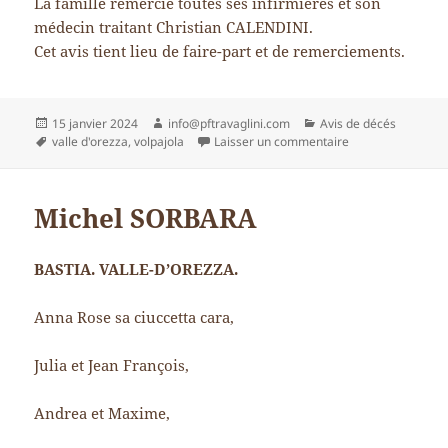
La famille remercie toutes ses infirmières et son
médecin traitant Christian CALENDINI.
Cet avis tient lieu de faire-part et de remerciements.
Publié
Auteur
Catégories
15 janvier 2024
info@pftravaglini.com
Avis de décés
le
Mots-
sur Mme Nicole 
valle d'orezza
,
volpajola
Laisser un commentaire
clés
Michel SORBARA
BASTIA. VALLE-D’OREZZA.
Anna Rose sa ciuccetta cara,
Julia et Jean François,
Andrea et Maxime,