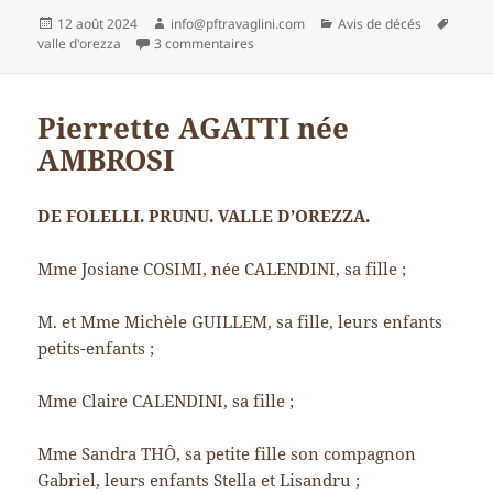
Publié
Auteur
Catégories
Mots-
12 août 2024
info@pftravaglini.com
Avis de décés
le
sur François Xavier COLOMBANI
clés
valle d'orezza
3 commentaires
Pierrette AGATTI née
AMBROSI
DE FOLELLI. PRUNU. VALLE D’OREZZA.
Mme Josiane COSIMI, née CALENDINI, sa fille ;
M. et Mme Michèle GUILLEM, sa fille, leurs enfants
petits-enfants ;
Mme Claire CALENDINI, sa fille ;
Mme Sandra THÔ, sa petite fille son compagnon
Gabriel, leurs enfants Stella et Lisandru ;