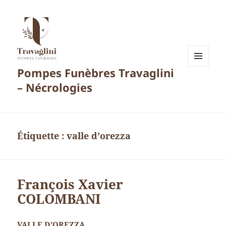
Pompes Funèbres Travaglini
MENU
ET
– Nécrologies
WIDGETS
Étiquette :
valle d’orezza
François Xavier
COLOMBANI
VALLE D’OREZZA