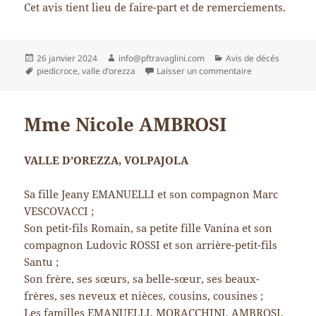
Cet avis tient lieu de faire-part et de remerciements.
Publié
Auteur
Catégories
26 janvier 2024
info@pftravaglini.com
Avis de décés
le
Mots-
sur M. François
piedicroce
,
valle d'orezza
Laisser un commentaire
clés
Mme Nicole AMBROSI
VALLE D’OREZZA, VOLPAJOLA
Sa fille Jeany EMANUELLI et son compagnon Marc
VESCOVACCI ;
Son petit-fils Romain, sa petite fille Vanina et son
compagnon Ludovic ROSSI et son arrière-petit-fils
Santu ;
Son frère, ses sœurs, sa belle-sœur, ses beaux-
frères, ses neveux et nièces, cousins, cousines ;
Les familles EMANUELLI, MORACCHINI, AMBROSI,