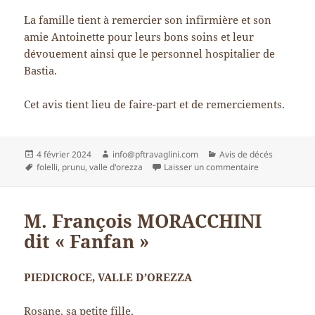
La famille tient à remercier son infirmière et son
amie Antoinette pour leurs bons soins et leur
dévouement ainsi que le personnel hospitalier de
Bastia.
Cet avis tient lieu de faire-part et de remerciements.
Publié
Auteur
Catégories
4 février 2024
info@pftravaglini.com
Avis de décés
le
Mots-
sur Pierrette
folelli
,
prunu
,
valle d'orezza
Laisser un commentaire
clés
M. François MORACCHINI
dit « Fanfan »
PIEDICROCE, VALLE D’OREZZA
Rosane, sa petite fille,