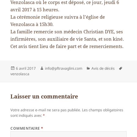
Venzolasca où le corps est déposé, ce jour, jeudi 6
avril 2017 à 15 heures.
La cérémonie religieuse suivra à l’église de
Venzolasca à 15h30.
La famille remercie son médecin Christian DYE, ses
infirmières, son auxiliaire de vie Santa, et son kiné.
Cet avis tient lieu de faire part et de remerciements.
Publié
Auteur
Catégories
Mots-
6 avril 2017
info@pftravaglini.com
Avis de décés
le
clés
venzolasca
Laisser un commentaire
Votre adresse e-mail ne sera pas publiée.
Les champs obligatoires
sont indiqués avec
*
COMMENTAIRE
*