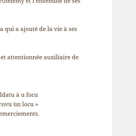
thélemy et l’ensemble de ses
ui a ajouté de la vie à ses
 et attentionnée auxiliaire de
aldatu à u focu
rovu ùn locu »
 remerciements.