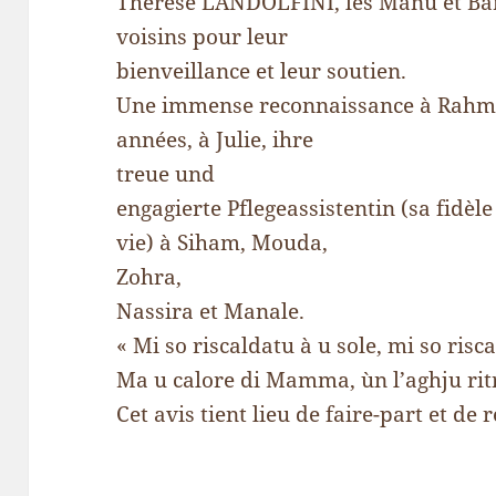
Thérèse LANDOLFINI, les Manu et Bar
voisins pour leur
bienveillance et leur soutien.
Une immense reconnaissance à Rahma q
années, à Julie, ihre
treue und
engagierte Pflegeassistentin (sa fidèle
vie) à Siham, Mouda,
Zohra,
Nassira et Manale.
« Mi so riscaldatu à u sole, mi so risc
Ma u calore di Mamma, ùn l’aghju rit
Cet avis tient lieu de faire-part et de