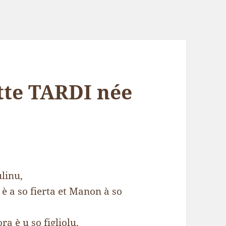
te TARDI née
ulinu,
 è a so fierta et Manon à so
a è u so figliolu,