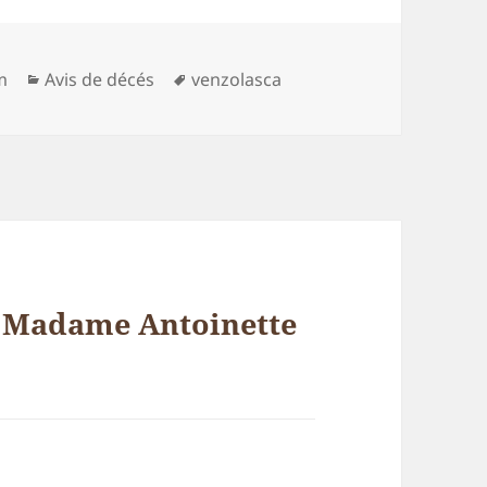
Catégories
Mots-
m
Avis de décés
venzolasca
clés
 « Madame Antoinette