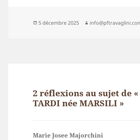
Publié
Auteur
5 décembre 2025
info@pftravaglini.co
le
2 réflexions au sujet de
TARDI née MARSILI »
Marie Josee Majorchini
dit :