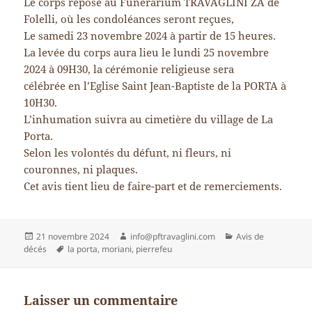
Le corps repose au Funérarium TRAVAGLINI ZA de
Folelli, où les condoléances seront reçues,
Le samedi 23 novembre 2024 à partir de 15 heures.
La levée du corps aura lieu le lundi 25 novembre
2024 à 09H30, la cérémonie religieuse sera
célébrée en l’Eglise Saint Jean-Baptiste de la PORTA à
10H30.
L’inhumation suivra au cimetière du village de La
Porta.
Selon les volontés du défunt, ni fleurs, ni
couronnes, ni plaques.
Cet avis tient lieu de faire-part et de remerciements.
Publié
Auteur
Catégories
21 novembre 2024
info@pftravaglini.com
Avis de
le
Mots-
décés
la porta
,
moriani
,
pierrefeu
clés
Laisser un commentaire