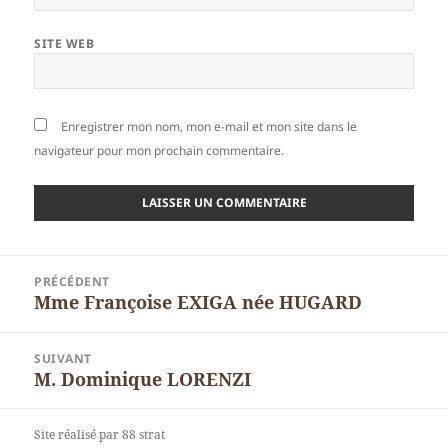
SITE WEB
Enregistrer mon nom, mon e-mail et mon site dans le
navigateur pour mon prochain commentaire.
Navigation
PRÉCÉDENT
de
Mme Françoise EXIGA née HUGARD
Article
l’article
précédent :
SUIVANT
M. Dominique LORENZI
Article
suivant :
Site réalisé par 88 strat