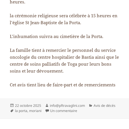
heures.
la cérémonie religieuse sera célébrée à 15 heures en
l’église St Jean-Baptiste de la Porta.
L’inhumation suivra au cimetière de la Porta.
La famille tient à remercier le personnel du service
oncologie du centre hospitalier de Bastia ainsi que le
centre de soins palliatifs de Toga pour leurs bons
soins et leur dévouement.
Cet avis tient lieu de faire-part et de remerciements
Publié
Auteur
Catégories
22 octobre 2025
info@pftravaglini.com
Avis de décés
le
Mots-
sur Mme Marie-Dominique VA
la porta
,
moriani
Un commentaire
clés