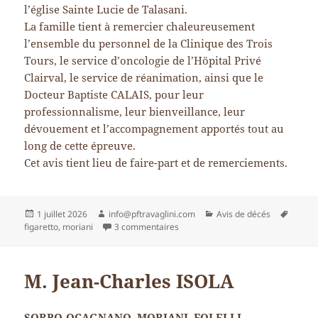
l’église Sainte Lucie de Talasani.
La famille tient à remercier chaleureusement
l’ensemble du personnel de la Clinique des Trois
Tours, le service d’oncologie de l’Höpital Privé
Clairval, le service de réanimation, ainsi que le
Docteur Baptiste CALAIS, pour leur
professionnalisme, leur bienveillance, leur
dévouement et l’accompagnement apportés tout au
long de cette épreuve.
Cet avis tient lieu de faire-part et de remerciements.
Publié
Auteur
Catégories
Mots-
1 juillet 2026
info@pftravaglini.com
Avis de décés
le
sur Mme Marie Françoise SIMONI
clés
figaretto
,
moriani
3 commentaires
M. Jean-Charles ISOLA
SORBO-OCAGNANO, MORIANI, FOLELLI