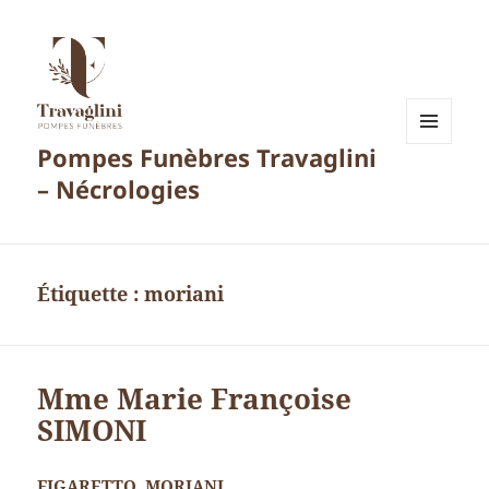
Pompes Funèbres Travaglini
MENU
ET
– Nécrologies
WIDGETS
Étiquette :
moriani
Mme Marie Françoise
SIMONI
FIGARETTO, MORIANI