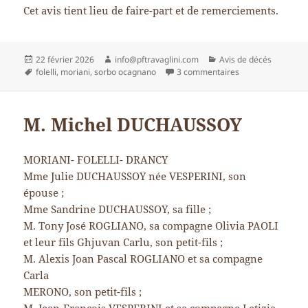
Cet avis tient lieu de faire-part et de remerciements.
Publié
Auteur
Catégories
22 février 2026
info@pftravaglini.com
Avis de décés
le
Mots-
sur M. Jean-Charl
folelli
,
moriani
,
sorbo ocagnano
3 commentaires
clés
M. Michel DUCHAUSSOY
MORIANI- FOLELLI- DRANCY
Mme Julie DUCHAUSSOY née VESPERINI, son
épouse ;
Mme Sandrine DUCHAUSSOY, sa fille ;
M. Tony José ROGLIANO, sa compagne Olivia PAOLI
et leur fils Ghjuvan Carlu, son petit-fils ;
M. Alexis Joan Pascal ROGLIANO et sa compagne
Carla
MERONO, son petit-fils ;
M. Jean-François VESPERINI et sa compagne Letizia