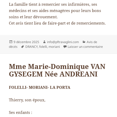
La famille tient à remercier ses infirmières, ses
médecins et ses aides ménagères pour leurs bons
soins et leur dévouement.
Cet avis tient lieu de faire-part et de remerciements.
Publié
Auteur
Catégories
9 décembre 2025
info@pftravaglini.com
Avis de
le
Mots-
sur M. M
décés
DRANCY
,
folelli
,
moriani
Laisser un commentaire
clés
Mme Marie-Dominique VAN
GYSEGEM Née ANDREANI
FOLELLI- MORIANI- LA PORTA
Thierry, son époux,
Ses enfants :