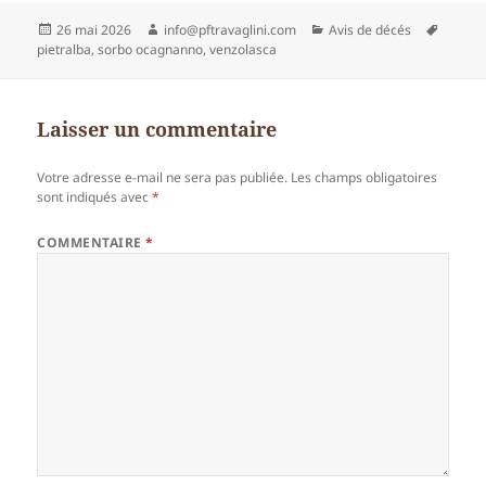
Publié
Auteur
Catégories
Mots-
26 mai 2026
info@pftravaglini.com
Avis de décés
le
clés
pietralba
,
sorbo ocagnanno
,
venzolasca
Laisser un commentaire
Votre adresse e-mail ne sera pas publiée.
Les champs obligatoires
sont indiqués avec
*
COMMENTAIRE
*