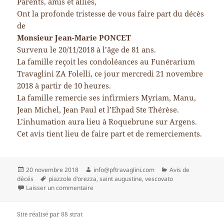
Parents, amis et alliés,
Ont la profonde tristesse de vous faire part du décès
de
Monsieur Jean-Marie PONCET
Survenu le 20/11/2018 à l’âge de 81 ans.
La famille reçoit les condoléances au Funérarium
Travaglini ZA Folelli, ce jour mercredi 21 novembre
2018 à partir de 10 heures.
La famille remercie ses infirmiers Myriam, Manu,
Jean Michel, Jean Paul et l’Ehpad Ste Thérèse.
L’inhumation aura lieu à Roquebrune sur Argens.
Cet avis tient lieu de faire part et de remerciements.
Publié
Auteur
Catégories
20 novembre 2018
info@pftravaglini.com
Avis de
le
Mots-
décés
piazzole d'orezza
,
saint augustine
,
vescovato
clés
sur Monsieur Jean-Marie PONCET
Laisser un commentaire
Site réalisé par 88 strat