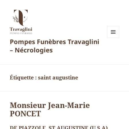
Pompes Funèbres Travaglini
MENU
ET
– Nécrologies
WIDGETS
Étiquette :
saint augustine
Monsieur Jean-Marie
PONCET
DE PIAZZOLE. ST AUGUSTINE (U.S.A).