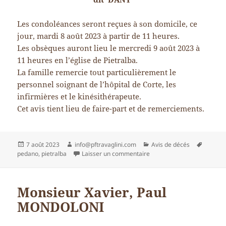
Les condoléances seront reçues à son domicile, ce
jour, mardi 8 août 2023 à partir de 11 heures.
Les obsèques auront lieu le mercredi 9 août 2023 à
11 heures en l’église de Pietralba.
La famille remercie tout particulièrement le
personnel soignant de l’hôpital de Corte, les
infirmières et le kinésithérapeute.
Cet avis tient lieu de faire-part et de remerciements.
Publié
Auteur
Catégories
Mots-
7 août 2023
info@pftravaglini.com
Avis de décés
le
sur Monsieur Darius GERON
clés
pedano
,
pietralba
Laisser un commentaire
Monsieur Xavier, Paul
MONDOLONI