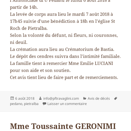
l’Annonciade di U Pedanu le lundi 6 aout 2018 à
partir de 14h.
La levée de corps aura lieu le mardi 7 août 2018 à
17h45 suivie d’une bénédiction à 18h en l’église St
Roch de Pietralba.
Selon la volonté du défunt, ni fleurs, ni couronnes,
ni deuil.
La crémation aura lieu au Crématorium de Bastia.
Le dépôt des cendres suivra dans l’intimité familiale.
La famille tient à remercier Mme Emilie LUCIANI
pour son aide et son soutien.
Cet avis tient lieu de faire part et de remerciements.
Publié
Auteur
Catégories
Mots-
6 août 2018
info@pftravaglini.com
Avis de décés
le
sur Monsieur Pierre-Simo
clés
pedano
,
pietralba
Laisser un commentaire
Mme Toussainte GERONIMI