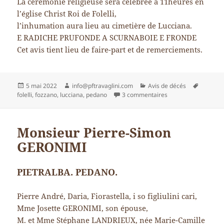
La cérémonie religieuse sera célébrée à 11heures en
l’église Christ Roi de Folelli,
l’inhumation aura lieu au cimetière de Lucciana.
E RADICHE PRUFONDE A SCURNABOIE E FRONDE
Cet avis tient lieu de faire-part et de remerciements.
Publié
Auteur
Catégories
Mots-
5 mai 2022
info@pftravaglini.com
Avis de décés
le
sur Monsieur Xavie
clés
folelli
,
fozzano
,
lucciana
,
pedano
3 commentaires
Monsieur Pierre-Simon
GERONIMI
PIETRALBA. PEDANO.
Pierre André, Daria, Fiorastella, i so figliulini cari,
Mme Josette GERONIMI, son épouse,
M. et Mme Stéphane LANDRIEUX, née Marie-Camille