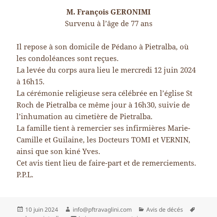
M. François GERONIMI
Survenu à l’âge de 77 ans
Il repose à son domicile de Pédano à Pietralba, où
les condoléances sont reçues.
La levée du corps aura lieu le mercredi 12 juin 2024
à 16h15.
La cérémonie religieuse sera célébrée en l’église St
Roch de Pietralba ce même jour à 16h30, suivie de
l’inhumation au cimetière de Pietralba.
La famille tient à remercier ses infirmières Marie-
Camille et Guilaine, les Docteurs TOMI et VERNIN,
ainsi que son kiné Yves.
Cet avis tient lieu de faire-part et de remerciements.
P.P.L.
Publié
Auteur
Catégories
Mots-
10 juin 2024
info@pftravaglini.com
Avis de décés