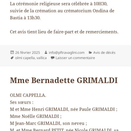
La cérémonie religieuse sera célébrée à 10H30,
suivie de la crémation au crématorium Ondina de
Bastia à 13h30.
Cet avis tient lieu de faire-part et de remerciements.
Publié
Auteur
Catégories
26 février 2025
info@pftravaglini.com
Avis de décés
le
Mots-
sur Sylvestre GIACO
olmi capella
,
vallica
Laisser un commentaire
clés
Mme Bernadette GRIMALDI
OLMI CAPPELLA.
Ses sœurs :
M et Mme Henri GRIMALDI, née Paule GRIMALDI ;
Mme Noëlle GRIMALDI ;
M Jean-Marc GRIMALDI, son neveu ;
M. et Mme Bernard PETIT, née Nicole GRIMALDI, sa