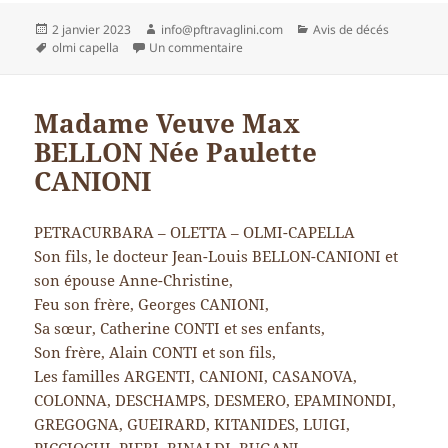
Publié
Auteur
Catégories
2 janvier 2023
info@pftravaglini.com
Avis de décés
le
Mots-
sur Mme Bernadette GRIMALDI
olmi capella
Un commentaire
clés
Madame Veuve Max
BELLON Née Paulette
CANIONI
PETRACURBARA – OLETTA – OLMI-CAPELLA
Son fils, le docteur Jean-Louis BELLON-CANIONI et
son épouse Anne-Christine,
Feu son frère, Georges CANIONI,
Sa sœur, Catherine CONTI et ses enfants,
Son frère, Alain CONTI et son fils,
Les familles ARGENTI, CANIONI, CASANOVA,
COLONNA, DESCHAMPS, DESMERO, EPAMINONDI,
GREGOGNA, GUEIRARD, KITANIDES, LUIGI,