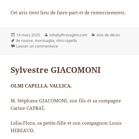
Cet avis tient lieu de faire-part et de remerciements.
Publié
Auteur
Catégories
14 mars 2025
info@pftravaglini.com
Avis de décés
le
Mots-
ile rousse
,
morosaglia
,
olmi capella
clés
sur Irène CANGI
Laisser un commentaire
Sylvestre GIACOMONI
OLMI CAPELLA. VALLICA.
M. Stéphane GIACOMONI, son fils et sa compagne
Carine CAPRAÏ,
Lelia-Flora, sa petite-fille et son compagnon Louis
HEREAUD,