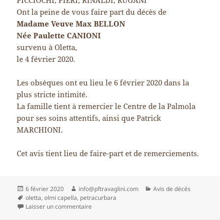
PICCIOCHI, PIERI, RINALDI, RUGANI
Ont la peine de vous faire part du décès de
Madame Veuve Max BELLON
Née Paulette CANIONI
survenu à Oletta,
le 4 février 2020.
Les obsèques ont eu lieu le 6 février 2020 dans la
plus stricte intimité.
La famille tient à remercier le Centre de la Palmola
pour ses soins attentifs, ainsi que Patrick
MARCHIONI.
Cet avis tient lieu de faire-part et de remerciements.
Publié
Auteur
Catégories
6 février 2020
info@pftravaglini.com
Avis de décés
le
Mots-
oletta
,
olmi capella
,
petracurbara
clés
sur Madame Veuve Max BELLON Née Paulette
Laisser un commentaire