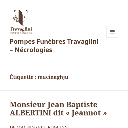
Pompes Funèbres Travaglini
MENU
ET
– Nécrologies
WIDGETS
Étiquette :
macinaghju
Monsieur Jean Baptiste
ALBERTINI dit « Jeannot »
DE MACINAGHJU. ROGLIANU