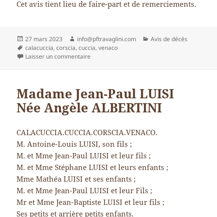
Cet avis tient lieu de faire-part et de remerciements.
Publié
Auteur
Catégories
27 mars 2023
info@pftravaglini.com
Avis de décés
le
Mots-
calacuccia
,
corscia
,
cuccia
,
venaco
clés
sur M. Antoine-Louis LUISI
Laisser un commentaire
Madame Jean-Paul LUISI
Née Angèle ALBERTINI
CALACUCCIA.CUCCIA.CORSCIA.VENACO.
M. Antoine-Louis LUISI, son fils ;
M. et Mme Jean-Paul LUISI et leur fils ;
M. et Mme Stéphane LUISI et leurs enfants ;
Mme Mathéa LUISI et ses enfants ;
M. et Mme Jean-Paul LUISI et leur Fils ;
Mr et Mme Jean-Baptiste LUISI et leur fils ;
Ses petits et arrière petits enfants.