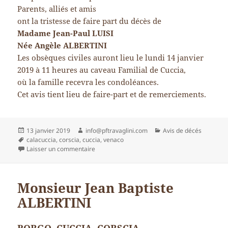
Parents, alliés et amis
ont la tristesse de faire part du décès de
Madame Jean-Paul LUISI
Née Angèle ALBERTINI
Les obsèques civiles auront lieu le lundi 14 janvier
2019 à 11 heures au caveau Familial de Cuccia,
où la famille recevra les condoléances.
Cet avis tient lieu de faire-part et de remerciements.
Publié
Auteur
Catégories
13 janvier 2019
info@pftravaglini.com
Avis de décés
le
Mots-
calacuccia
,
corscia
,
cuccia
,
venaco
clés
sur Madame Jean-Paul LUISI Née Angèle ALBE
Laisser un commentaire
Monsieur Jean Baptiste
ALBERTINI
BORGO. CUCCIA. CORSCIA