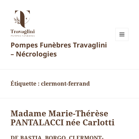
Pompes Funèbres Travaglini
MENU
ET
– Nécrologies
WIDGETS
Étiquette :
clermont-ferrand
Madame Marie-Thérèse
PANTALACCI née Carlotti
DE BASTIA. BORGO. CLERMONT-