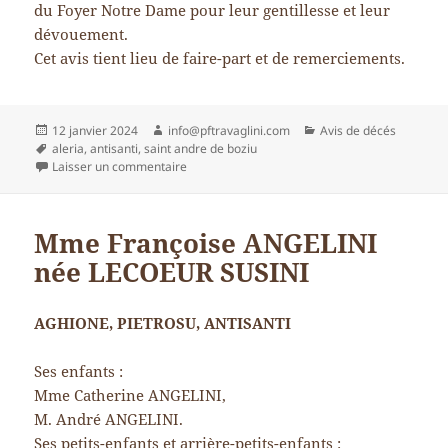
du Foyer Notre Dame pour leur gentillesse et leur
dévouement.
Cet avis tient lieu de faire-part et de remerciements.
Publié
Auteur
Catégories
12 janvier 2024
info@pftravaglini.com
Avis de décés
le
Mots-
aleria
,
antisanti
,
saint andre de boziu
clés
sur Mme Claire CIATTONI née FRANCHI
Laisser un commentaire
Mme Françoise ANGELINI
née LECOEUR SUSINI
AGHIONE, PIETROSU, ANTISANTI
Ses enfants :
Mme Catherine ANGELINI,
M. André ANGELINI.
Ses petits-enfants et arrière-petits-enfants :