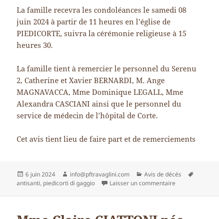
La famille recevra les condoléances le samedi 08
juin 2024 à partir de 11 heures en l’église de
PIEDICORTE, suivra la cérémonie religieuse à 15
heures 30.
La famille tient à remercier le personnel du Serenu
2, Catherine et Xavier BERNARDI, M. Ange
MAGNAVACCA, Mme Dominique LEGALL, Mme
Alexandra CASCIANI ainsi que le personnel du
service de médecin de l’hôpital de Corte.
Cet avis tient lieu de faire part et de remerciements
Publié
Auteur
Catégories
Mots-
6 juin 2024
info@pftravaglini.com
Avis de décés
le
sur Mme Basti
clés
antisanti
,
piedicorti di gaggio
Laisser un commentaire