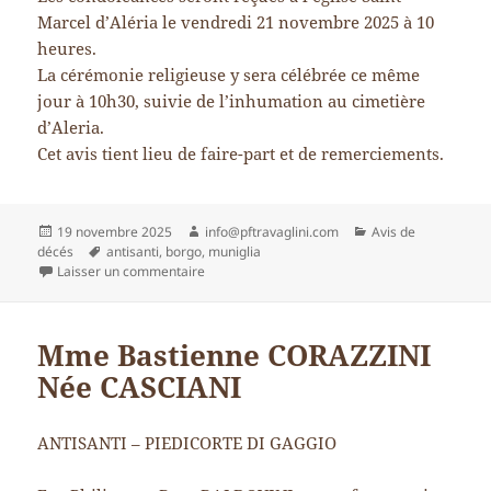
Marcel d’Aléria le vendredi 21 novembre 2025 à 10
heures.
La cérémonie religieuse y sera célébrée ce même
jour à 10h30, suivie de l’inhumation au cimetière
d’Aleria.
Cet avis tient lieu de faire-part et de remerciements.
Publié
Auteur
Catégories
19 novembre 2025
info@pftravaglini.com
Avis de
le
Mots-
décés
antisanti
,
borgo
,
muniglia
clés
sur Mme Lucienne LANFRANCHI
Laisser un commentaire
Mme Bastienne CORAZZINI
Née CASCIANI
ANTISANTI – PIEDICORTE DI GAGGIO