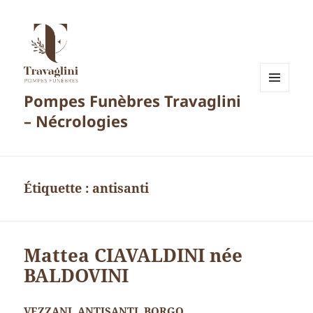
Pompes Funèbres Travaglini
MENU
ET
– Nécrologies
WIDGETS
Étiquette :
antisanti
Mattea CIAVALDINI née
BALDOVINI
VEZZANI. ANTISANTI. BORGO