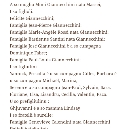
A so moglia Mimi Giannecchini nata Massei;
I so figlioli:
Felicité Giannecchini;
Famiglia Jean-Pierre Giannecchini;
Famiglia Marie-Angèle Rossi nata Giannecchini;
Famiglia Bastienne Santini nata Giannecchini;
Famiglia José Giannecchini è a so cumpagna
Dominique Fabre;
Famiglia Paul-Louis Giannecchini;
I so figliulini
Yannick, Priscilla è u so cumpagnu Gilles, Barbara è
u so cumpagnu Michaël, Marina,
Serena è u so cumpagnu Jean-Paul, Sylvain, Sara,
Floriane, Lisa, Lisandru, Cécilia, Valentin, Paco.
U so prefigliulinu :
Ghjuvanni é a so mamma Lindsay
I so fratelli è surelle:
Famiglia Geneviève Calendini nata Giannecchini
figlioli è figliulini;