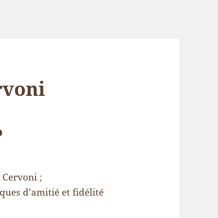
rvoni
o
 Cervoni ;
ues d’amitié et fidélité