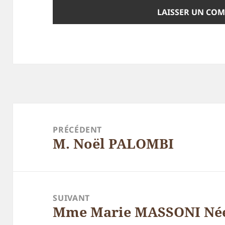
Navigation
de
PRÉCÉDENT
M. Noël PALOMBI
l’article
Article
précédent :
SUIVANT
Mme Marie MASSONI Née
Article