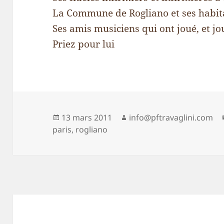
La Commune de Rogliano et ses habita
Ses amis musiciens qui ont joué, et jo
Priez pour lui
Publié
Auteur
13 mars 2011
info@pftravaglini.com
le
paris
,
rogliano