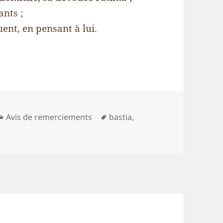
nts ;
uent, en pensant à lui.
Catégories
Mots-
Avis de remerciements
bastia
,
clés