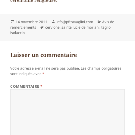
cérémonie religieuse.
Publié
Auteur
Catégories
14 novembre 2011
info@pftravaglini.com
Avis de
le
Mots-
remerciements
cervione
,
sainte lucie de moriani
,
taglio
clés
isolaccio
Laisser un commentaire
Votre adresse e-mail ne sera pas publiée.
Les champs obligatoires
sont indiqués avec
*
COMMENTAIRE
*