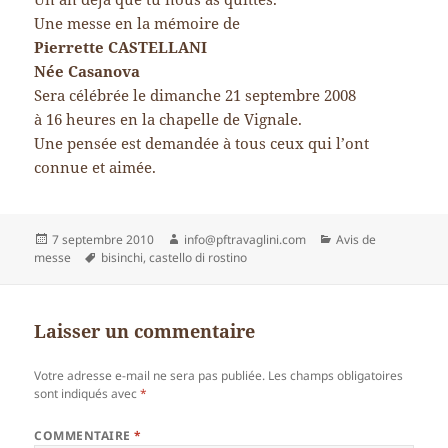
Une messe en la mémoire de
Pierrette CASTELLANI
Née Casanova
Sera célébrée le dimanche 21 septembre 2008
à 16 heures en la chapelle de Vignale.
Une pensée est demandée à tous ceux qui l’ont
connue et aimée.
Publié
Auteur
Catégories
7 septembre 2010
info@pftravaglini.com
Avis de
le
Mots-
messe
bisinchi
,
castello di rostino
clés
Laisser un commentaire
Votre adresse e-mail ne sera pas publiée.
Les champs obligatoires
sont indiqués avec
*
COMMENTAIRE
*