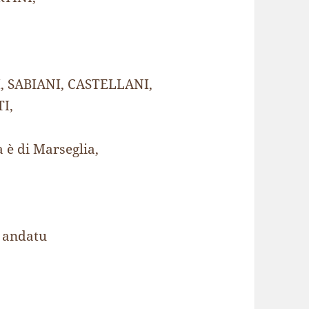
I, SABIANI, CASTELLANI,
I,
a è di Marseglia,
è andatu