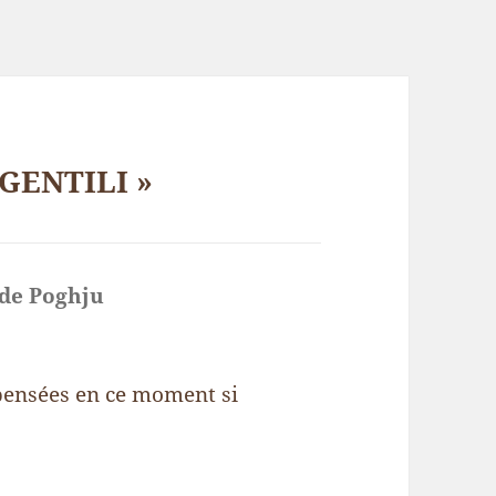
l GENTILI »
 de Poghju
dit :
pensées en ce moment si