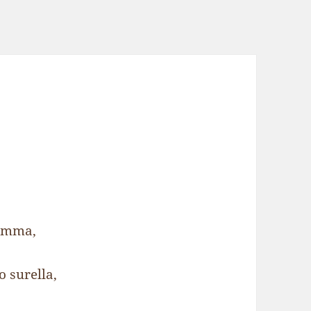
mamma,
 surella,