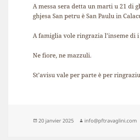
A messa sera detta un marti u 21 di g
ghjesa San petru è San Paulu in Calac
A famiglia vole ringrazia l’inseme di i
Ne fiore, ne mazzuli.
St’avisu vale per parte è per ringraziu
Publié
Auteur
20 janvier 2025
info@pftravaglini.com
le