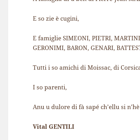
E so zie è cugini,
E famiglie SIMEONI, PIETRI, MARTIN
GERONIMI, BARON, GENARI, BATTEST
Tutti i so amichi di Moissac, di Corsic
I so parenti,
Anu u dulore di fà sapé ch’ellu si n’h
Vital GENTILI