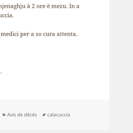
hjenaghju à 2 ore è mezu. In a
uccia.
 medici per a so cura attenta.
.
Catégories
Mots-
Avis de décés
calacuccia
clés