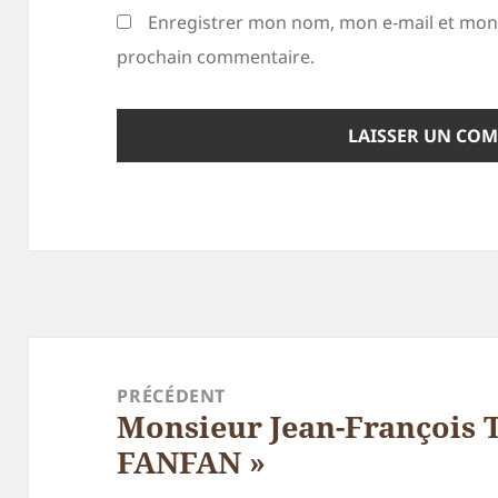
Enregistrer mon nom, mon e-mail et mon 
prochain commentaire.
Navigation
de
PRÉCÉDENT
Monsieur Jean-François 
l’article
Article
FANFAN »
précédent :