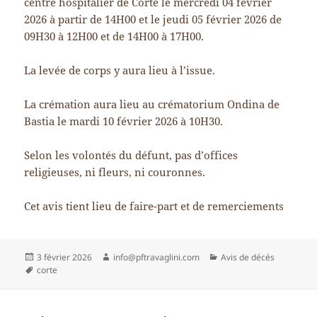
centre hospitalier de Corte le mercredi 04 février
2026 à partir de 14H00 et le jeudi 05 février 2026 de
09H30 à 12H00 et de 14H00 à 17H00.
La levée de corps y aura lieu à l’issue.
La crémation aura lieu au crématorium Ondina de
Bastia le mardi 10 février 2026 à 10H30.
Selon les volontés du défunt, pas d’offices
religieuses, ni fleurs, ni couronnes.
Cet avis tient lieu de faire-part et de remerciements
Publié
Auteur
Catégories
3 février 2026
info@pftravaglini.com
Avis de décés
le
Mots-
corte
clés