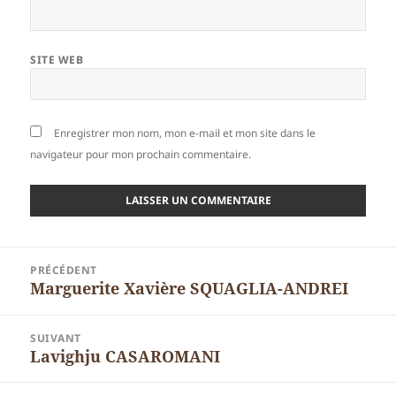
SITE WEB
Enregistrer mon nom, mon e-mail et mon site dans le
navigateur pour mon prochain commentaire.
Navigation
PRÉCÉDENT
de
Marguerite Xavière SQUAGLIA-ANDREI
Article
l’article
précédent :
SUIVANT
Lavighju CASAROMANI
Article
suivant :