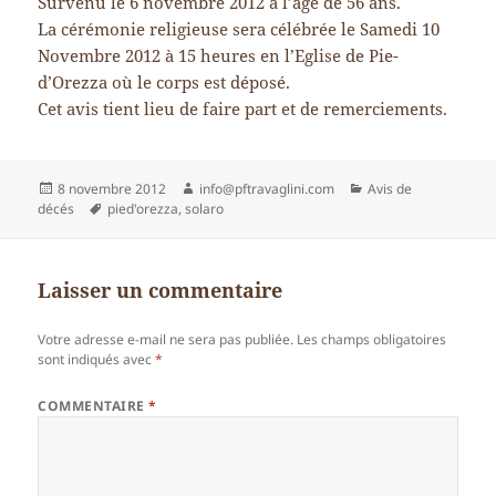
Survenu le 6 novembre 2012 à l’âge de 56 ans.
La cérémonie religieuse sera célébrée le Samedi 10
Novembre 2012 à 15 heures en l’Eglise de Pie-
d’Orezza où le corps est déposé.
Cet avis tient lieu de faire part et de remerciements.
Publié
Auteur
Catégories
8 novembre 2012
info@pftravaglini.com
Avis de
le
Mots-
décés
pied'orezza
,
solaro
clés
Laisser un commentaire
Votre adresse e-mail ne sera pas publiée.
Les champs obligatoires
sont indiqués avec
*
COMMENTAIRE
*