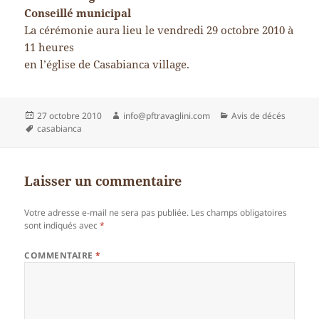
Conseillé municipal
La cérémonie aura lieu le vendredi 29 octobre 2010 à
11 heures
en l’église de Casabianca village.
Publié
Auteur
Catégories
27 octobre 2010
info@pftravaglini.com
Avis de décés
le
Mots-
casabianca
clés
Laisser un commentaire
Votre adresse e-mail ne sera pas publiée.
Les champs obligatoires
sont indiqués avec
*
COMMENTAIRE
*