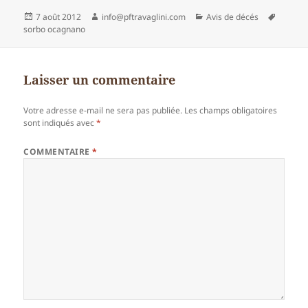
Publié
Auteur
Catégories
Mots-
7 août 2012
info@pftravaglini.com
Avis de décés
le
clés
sorbo ocagnano
Laisser un commentaire
Votre adresse e-mail ne sera pas publiée.
Les champs obligatoires
sont indiqués avec
*
COMMENTAIRE
*