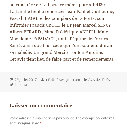
au cimetière de La Porta ce même jour à 19H30.
La famille tient à remercier Jean-Paul et Guillaume,
Pascal BIAGGI et les pompiers de La Porta, son
infirmier Francis CROCE, le Dr Jean Marcel SENCY,
Albert BERARD , Mme Frédérique ANGELI, Mme
Madeleine PAPADACCI, toute l’équipe de Corsica
Santé, ainsi que tous ceux qui l’ont soutenu durant
sa maladie. Un grand Merci à Tonton Antoine.
Cet avis tient lieu de faire part et de remerciements.
Publié
Auteur
Catégories
29 juillet 2017
info@pftravaglini.com
Avis de décés
le
Mots-
la porta
clés
Laisser un commentaire
Votre adresse e-mail ne sera pas publiée.
Les champs obligatoires
sont indiqués avec
*