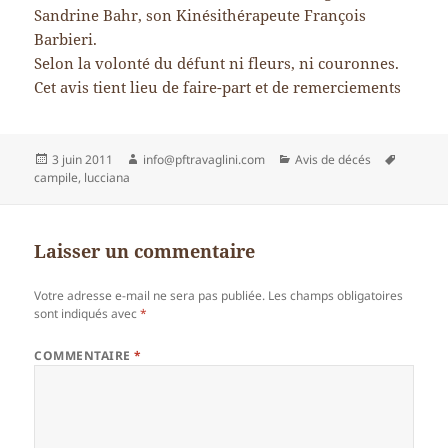
Sandrine Bahr, son Kinésithérapeute François
Barbieri.
Selon la volonté du défunt ni fleurs, ni couronnes.
Cet avis tient lieu de faire-part et de remerciements
Publié
Auteur
Catégories
Mots-
3 juin 2011
info@pftravaglini.com
Avis de décés
le
clés
campile
,
lucciana
Laisser un commentaire
Votre adresse e-mail ne sera pas publiée.
Les champs obligatoires
sont indiqués avec
*
COMMENTAIRE
*