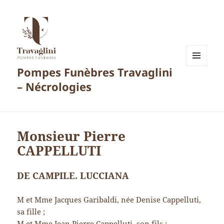
Pompes Funèbres Travaglini
MENU
ET
– Nécrologies
WIDGETS
Monsieur Pierre
CAPPELLUTI
DE CAMPILE. LUCCIANA
M et Mme Jacques Garibaldi, née Denise Cappelluti,
sa fille ;
M et Mme Jean Pierre Cappelluti, son fils ;