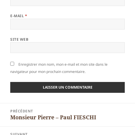
E-MAIL
*
SITE WEB
Enregistrer mon nom, mon e-mail et mon site dans le
navigateur pour mon prochain commentaire.
Navigation
PRÉCÉDENT
de
Monsieur Pierre – Paul FIESCHI
Article
l’article
précédent :
SUIVANT