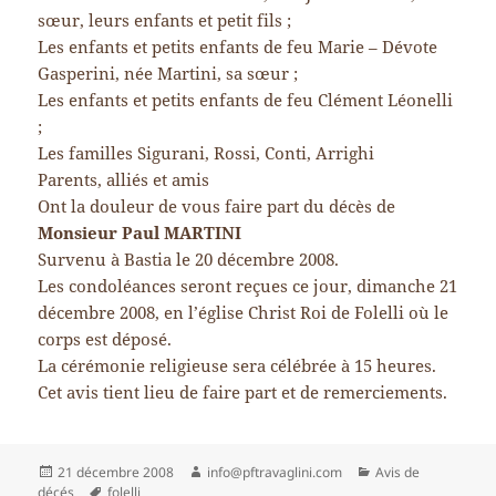
sœur, leurs enfants et petit fils ;
Les enfants et petits enfants de feu Marie – Dévote
Gasperini, née Martini, sa sœur ;
Les enfants et petits enfants de feu Clément Léonelli
;
Les familles Sigurani, Rossi, Conti, Arrighi
Parents, alliés et amis
Ont la douleur de vous faire part du décès de
Monsieur Paul MARTINI
Survenu à Bastia le 20 décembre 2008.
Les condoléances seront reçues ce jour, dimanche 21
décembre 2008, en l’église Christ Roi de Folelli où le
corps est déposé.
La cérémonie religieuse sera célébrée à 15 heures.
Cet avis tient lieu de faire part et de remerciements.
Publié
Auteur
Catégories
21 décembre 2008
info@pftravaglini.com
Avis de
le
Mots-
décés
folelli