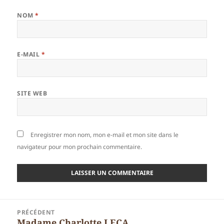
NOM
*
E-MAIL
*
SITE WEB
Enregistrer mon nom, mon e-mail et mon site dans le
navigateur pour mon prochain commentaire.
Navigation
PRÉCÉDENT
de
Madame Charlotte LECA
Article