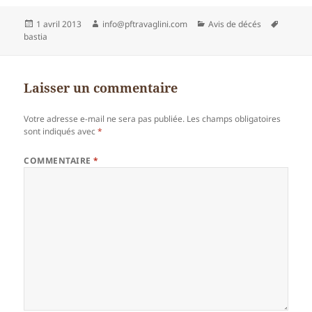
Publié
Auteur
Catégories
Mots-
1 avril 2013
info@pftravaglini.com
Avis de décés
le
clés
bastia
Laisser un commentaire
Votre adresse e-mail ne sera pas publiée.
Les champs obligatoires
sont indiqués avec
*
COMMENTAIRE
*