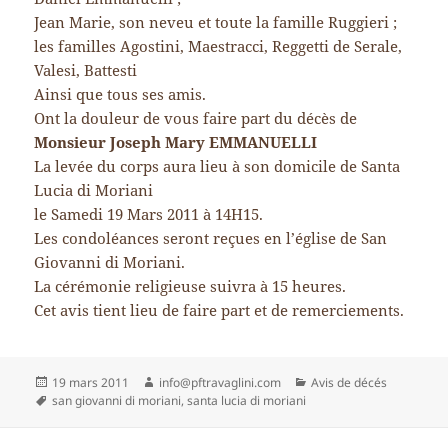
Jean Marie, son neveu et toute la famille Ruggieri ;
les familles Agostini, Maestracci, Reggetti de Serale,
Valesi, Battesti
Ainsi que tous ses amis.
Ont la douleur de vous faire part du décès de
Monsieur Joseph Mary EMMANUELLI
La levée du corps aura lieu à son domicile de Santa
Lucia di Moriani
le Samedi 19 Mars 2011 à 14H15.
Les condoléances seront reçues en l’église de San
Giovanni di Moriani.
La cérémonie religieuse suivra à 15 heures.
Cet avis tient lieu de faire part et de remerciements.
Publié
Auteur
Catégories
19 mars 2011
info@pftravaglini.com
Avis de décés
le
Mots-
san giovanni di moriani
,
santa lucia di moriani
clés