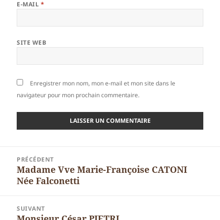
E-MAIL
*
SITE WEB
Enregistrer mon nom, mon e-mail et mon site dans le
navigateur pour mon prochain commentaire.
Navigation
PRÉCÉDENT
de
Madame Vve Marie-Françoise CATONI
Article
l’article
Née Falconetti
précédent :
SUIVANT
Monsieur César PIETRI
Article