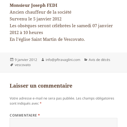
Monsieur Joseph FEDI
Ancien chauffeur de la société
Survenu le 5 janvier 2012
Les obsèques seront célébrées le samedi 07 janvier
2012 à 10 heures
En l’église Saint Martin de Vescovato.
Publié
Auteur
Catégories
9 janvier 2012
info@pftravaglini.com
Avis de décés
le
Mots-
vescovato
clés
Laisser un commentaire
Votre adresse e-mail ne sera pas publiée.
Les champs obligatoires
sont indiqués avec
*
COMMENTAIRE
*