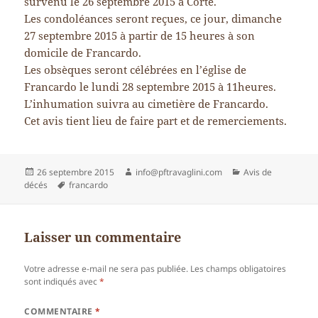
survenu le 26 septembre 2015 à Corte.
Les condoléances seront reçues, ce jour, dimanche
27 septembre 2015 à partir de 15 heures à son
domicile de Francardo.
Les obsèques seront célébrées en l’église de
Francardo le lundi 28 septembre 2015 à 11heures.
L’inhumation suivra au cimetière de Francardo.
Cet avis tient lieu de faire part et de remerciements.
Publié
Auteur
Catégories
26 septembre 2015
info@pftravaglini.com
Avis de
le
Mots-
décés
francardo
clés
Laisser un commentaire
Votre adresse e-mail ne sera pas publiée.
Les champs obligatoires
sont indiqués avec
*
COMMENTAIRE
*