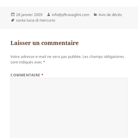
Publié
Auteur
Catégories
28 janvier 2009
info@pftravaglini.com
Avis de décés
le
Mots-
santa lucia di mercurio
clés
Laisser un commentaire
Votre adresse e-mail ne sera pas publiée.
Les champs obligatoires
sont indiqués avec
*
COMMENTAIRE
*