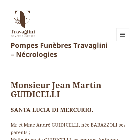
Pompes Funèbres Travaglini
MENU
ET
– Nécrologies
WIDGETS
Monsieur Jean Martin
GUIDICELLI
SANTA LUCIA DI MERCURIO.
Mr et Mme André GUIDICELLI, née BARAZZOLI ses
parents ;
Melle Augusta GUIDICELLI, sa sœur et Anthony