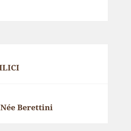
ILICI
ée Berettini