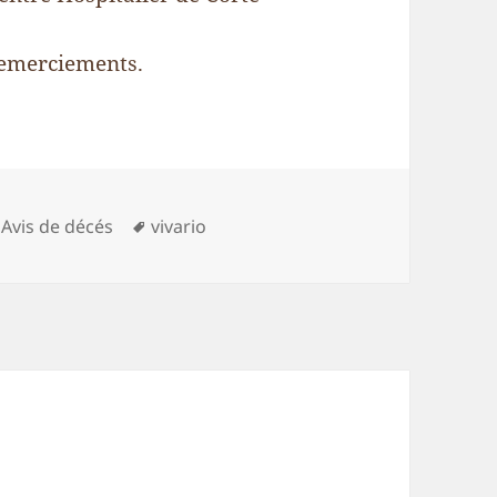
 remerciements.
Catégories
Mots-
Avis de décés
vivario
clés