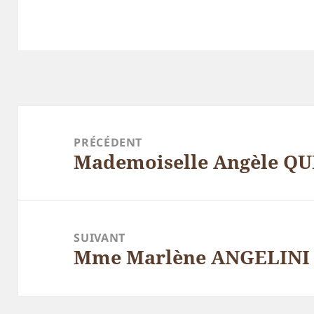
Navigation
de
PRÉCÉDENT
Mademoiselle Angèle QU
l’article
Article
précédent :
SUIVANT
Mme Marlène ANGELINI N
Article
suivant :