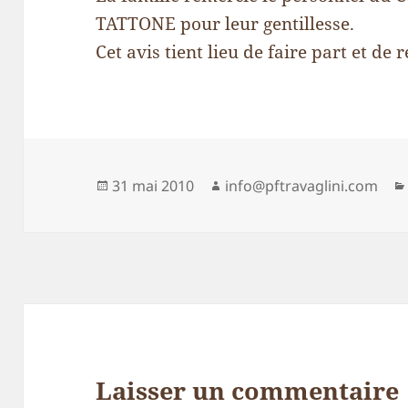
TATTONE pour leur gentillesse.
Cet avis tient lieu de faire part et de
Publié
Auteur
31 mai 2010
info@pftravaglini.com
le
Laisser un commentaire