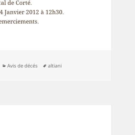
al de Corté.
24 Janvier 2012 à 12h30.
 remerciements.
Catégories
Mots-
Avis de décés
altiani
clés