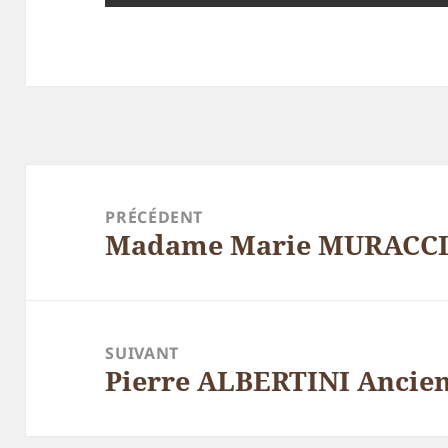
Navigation
de
PRÉCÉDENT
Madame Marie MURACCIO
l’article
Article
précédent :
SUIVANT
Pierre ALBERTINI Ancien
Article
suivant :