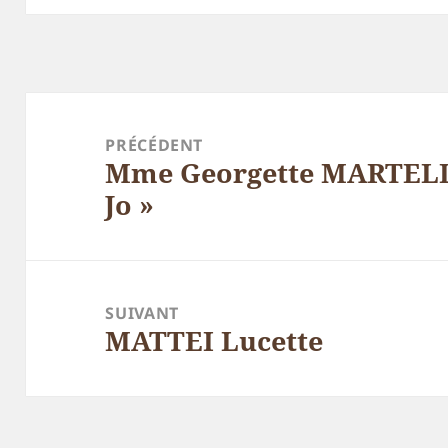
Navigation
de
PRÉCÉDENT
Mme Georgette MARTELL
l’article
Article
Jo »
précédent :
SUIVANT
MATTEI Lucette
Article
suivant :