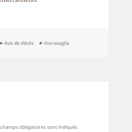
Catégories
Mots-
Avis de décés
morosaglia
clés
 champs obligatoires sont indiqués