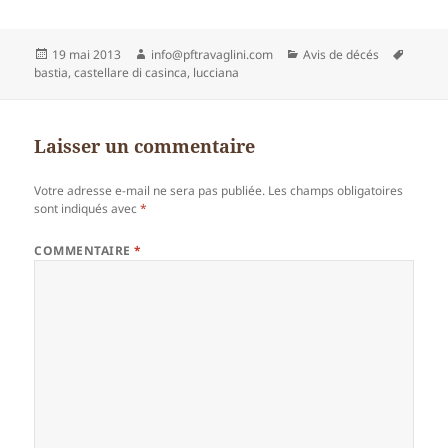
Publié
Auteur
Catégories
Mots-
19 mai 2013
info@pftravaglini.com
Avis de décés
le
clés
bastia
,
castellare di casinca
,
lucciana
Laisser un commentaire
Votre adresse e-mail ne sera pas publiée.
Les champs obligatoires
sont indiqués avec
*
COMMENTAIRE
*