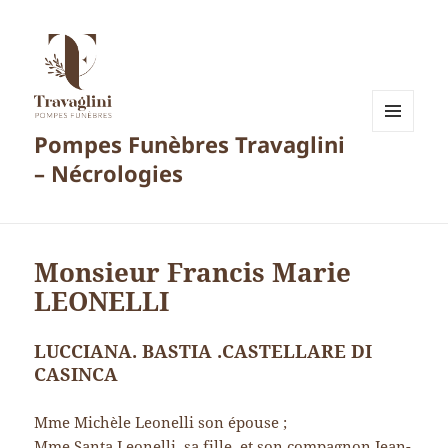
Pompes Funèbres Travaglini
MENU
ET
– Nécrologies
WIDGETS
Monsieur Francis Marie
LEONELLI
LUCCIANA. BASTIA .CASTELLARE DI
CASINCA
Mme Michèle Leonelli son épouse ;
Mme Santa Leonelli, sa fille, et son compagnon Jean-