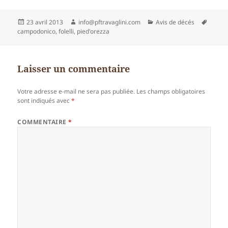
Publié
Auteur
Catégories
Mots-
23 avril 2013
info@pftravaglini.com
Avis de décés
le
clés
campodonico
,
folelli
,
pied'orezza
Laisser un commentaire
Votre adresse e-mail ne sera pas publiée.
Les champs obligatoires
sont indiqués avec
*
COMMENTAIRE
*