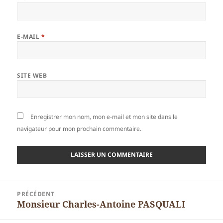
E-MAIL
*
SITE WEB
Enregistrer mon nom, mon e-mail et mon site dans le
navigateur pour mon prochain commentaire.
Navigation
PRÉCÉDENT
de
Monsieur Charles-Antoine PASQUALI
Article
l’article
précédent :