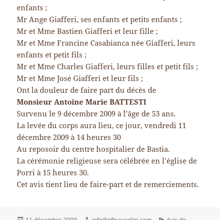
enfants ;
Mr Ange Giafferi, ses enfants et petits enfants ;
Mr et Mme Bastien Giafferi et leur fille ;
Mr et Mme Francine Casabianca née Giafferi, leurs
enfants et petit fils ;
Mr et Mme Charles Giafferi, leurs filles et petit fils ;
Mr et Mme José Giafferi et leur fils ;
Ont la douleur de faire part du décès de
Monsieur Antoine Marie BATTESTI
Survenu le 9 décembre 2009 à l’âge de 53 ans.
La levée du corps aura lieu, ce jour, vendredi 11
décembre 2009 à 14 heures 30
Au reposoir du centre hospitalier de Bastia.
La cérémonie religieuse sera célébrée en l’église de
Porri à 15 heures 30.
Cet avis tient lieu de faire-part et de remerciements.
Publié
Auteur
Catégories
11 décembre 2009
info@pftravaglini.com
Avis de