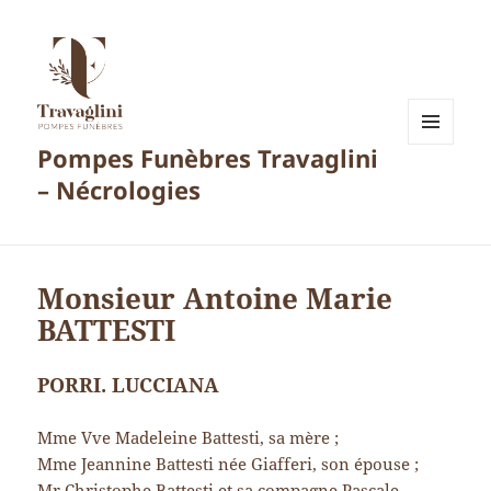
Pompes Funèbres Travaglini
MENU
ET
– Nécrologies
WIDGETS
Monsieur Antoine Marie
BATTESTI
PORRI. LUCCIANA
Mme Vve Madeleine Battesti, sa mère ;
Mme Jeannine Battesti née Giafferi, son épouse ;
Mr Christophe Battesti et sa compagne Pascale